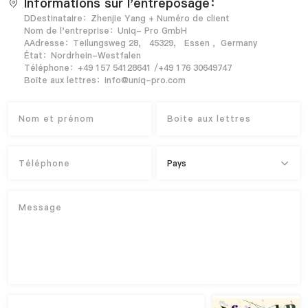
Informations sur l'entreposage：
DDestinataire：Zhenjie Yang + Numéro de client
Nom de l'entreprise：Uniq- Pro GmbH
AAdresse：Teilungsweg 28， 45329， Essen ，Germany
État：Nordrhein-Westfalen
Téléphone：+49 157 54128641 /+49 176 30649747
Boîte aux lettres：info@uniq-pro.com